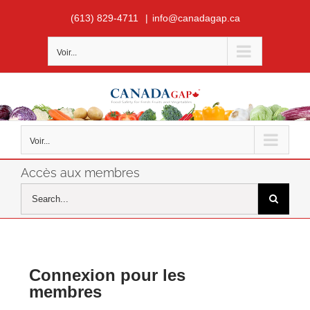
Skip
(613) 829-4711
|
info@canadagap.ca
to
content
Voir...
Voir...
Accès aux membres
Search
for:
Connexion pour les
membres