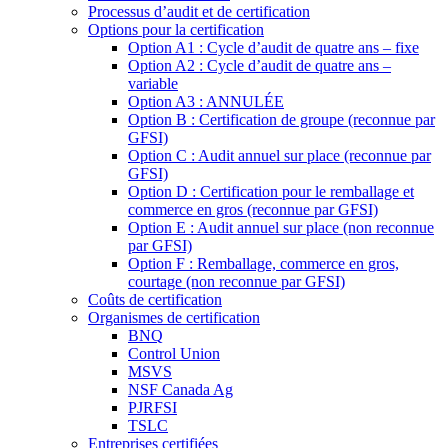
Processus d’audit et de certification
Options pour la certification
Option A1 : Cycle d’audit de quatre ans – fixe
Option A2 : Cycle d’audit de quatre ans –
variable
Option A3 : ANNULÉE
Option B : Certification de groupe (reconnue par
GFSI)
Option C : Audit annuel sur place (reconnue par
GFSI)
Option D : Certification pour le remballage et
commerce en gros (reconnue par GFSI)
Option E : Audit annuel sur place (non reconnue
par GFSI)
Option F : Remballage, commerce en gros,
courtage (non reconnue par GFSI)
Coûts de certification
Organismes de certification
BNQ
Control Union
MSVS
NSF Canada Ag
PJRFSI
TSLC
Entreprises certifiées