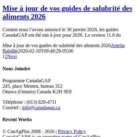
Mise à jour de vos guides de salubrité des
aliments 2026
Comme nous l’avons annoncé le 30 janvier 2026, les guides
CanadaGAP ont été mis à jour pour 2026. La version 11.0 du
Mise à jour de vos guides de salubrité des aliments 2026
Amelia
Balsillie
2026-02-10T09:48:29-05:00
1
2
Next
Nous Joindre
Programme CanadaGAP
245, place Menten, bureau 312
Ottawa (Ontario) Canada K2H 9E8
Téléphone : (613) 829-4711
Courriel :
info@canadagap.ca
Recent Works
© CanAgPlus 2008 -
2026 |
Privacy Policy
CanadaGAP® is an operating name of CanAgPlus.