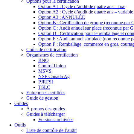
Options pour la certification
Option A1 : Cycle d’audit de quatre ans – fixe
Option A2 : Cycle d’audit de quatre ans – variable
Option A3 : ANNULÉE
Option B : Certification de groupe (reconnue par 
Option C : Audit annuel sur place (reconnue par 
Option D : Certification pour le remballage et co
Option E : Audit annuel sur place (non reconnue 
Option F : Remballage, commerce en gros, courta
Coûts de certification
Organismes de certification
BNQ
Control Union
MSVS
NSF Canada Ag
PJRFSI
TSLC
Entreprises certifiées
Guide de gestion
Guides
À propos des guides
Guides à télécharger
Versions archivées
Outils
Liste de contrôle de l’audit