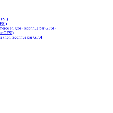
GFSI)
GFSI)
mmerce en gros (reconnue par GFSI)
par GFSI)
ge (non reconnue par GFSI)