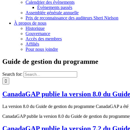
Calendrier des évènements
Évènements passés
Assemblée générale annuelle
Prix de reconnaissance des auditeurs Sheri Nielson
À propos de nous
Historique
Gouvernance
Accès des membres
Affiliés
Pour nous joindre
Guide de gestion du programme
Search for:
CanadaGAP publie la version 8.0 du Guid
La version 8.0 du Guide de gestion du programme CanadaGAP a été pu
CanadaGAP publie la version 8.0 du Guide de gestion du programme
CanadaGAP publie la version 7.2 du Guid