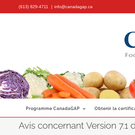
Skip
(613) 829-4711
|
info@canadagap.ca
to
content
Programme CanadaGAP
Obtenir la certific
Avis concernant Version 7.1 