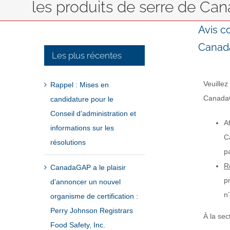
les produits de serre de C
Avis c
Canad
Les plus récentes
Veuillez
Rappel : Mises en
CanadaGA
candidature pour le
Conseil d’administration et
A
informations sur les
C
résolutions
p
R
CanadaGAP a le plaisir
p
d’annoncer un nouvel
n
organisme de certification :
Perry Johnson Registrars
À la sec
Food Safety, Inc.