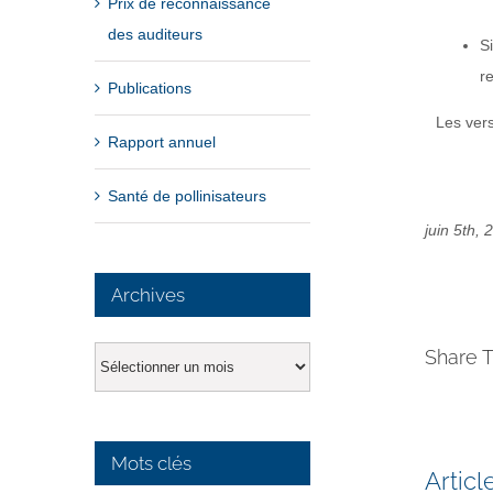
Prix de reconnaissance
des auditeurs
S
r
Publications
Les vers
Rapport annuel
Santé de pollinisateurs
juin 5th,
Archives
Share T
Archives
Mots clés
Artic