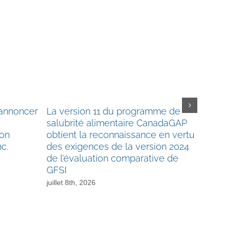
’annoncer
La version 11 du programme de
Mise à
salubrité alimentaire CanadaGAP
candid
son
obtient la reconnaissance en vertu
d’admi
nc.
des exigences de la version 2024
CanAgP
de l’évaluation comparative de
de rec
GFSI
et plus
juillet 8th, 2026
juin 23rd