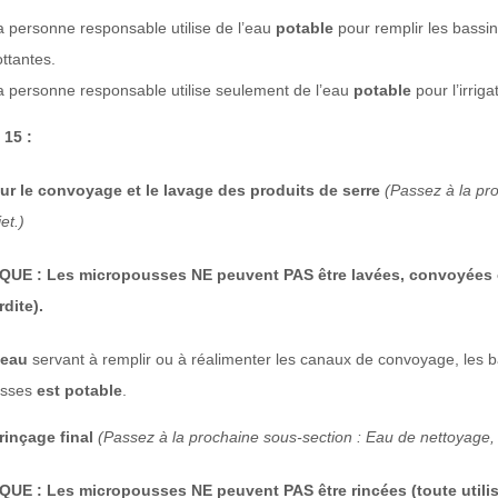
a personne responsable utilise de l’eau
potable
pour remplir les bassins
ottantes.
a personne responsable utilise seulement de l’eau
potable
pour l’irriga
 15 :
ur le convoyage et le lavage des produits de serre
(Passez à la pro
et.)
E : Les micropousses NE peuvent PAS être lavées, convoyées ou r
rdite).
’eau
servant à remplir ou à réalimenter les canaux de convoyage, les b
osses
est potable
.
rinçage final
(Passez à la prochaine sous-section : Eau de nettoyage, si
E : Les micropousses NE peuvent PAS être rincées (toute utilisati