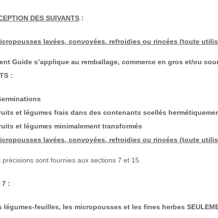
XCEPTION DES SUIVANTS
:
icropousses lavées, convoyées, refroidies ou rincées (toute utilisa
ent Guide s’applique au remballage, commerce en gros et/ou cou
TS :
erminations
ruits et légumes frais dans des contenants scellés hermétiqueme
ruits et légumes minimalement transformés
icropousses lavées, convoyées, refroidies ou rincées (toute utilis
 précisions sont fournies aux sections 7 et 15.
 7 :
s légumes-feuilles, les micropousses et les fines herbes SEULEM