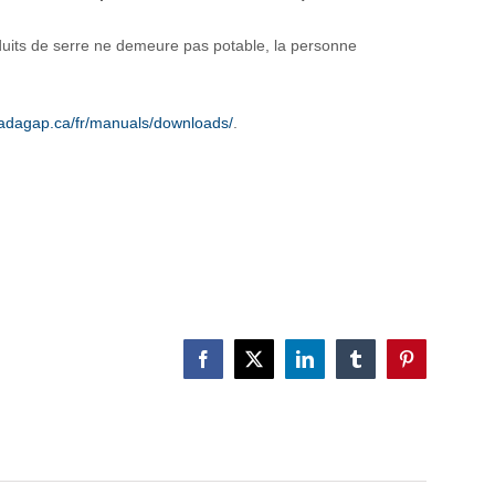
duits de serre ne demeure pas potable, la personne
dagap.ca/fr/manuals/downloads/
.
Facebook
X
LinkedIn
Tumblr
Pinterest