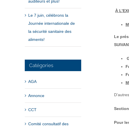
auditeurs et plus!
À L’E
Le 7 juin, célébrons la
Journée internationale de
M
la sécurité sanitaire des
Le prés
aliments!
SUIVAN
G
Catégories
F
F
AGA
M
D’autres
Annonce
Section
CCT
Pour le
Comité consultatif des