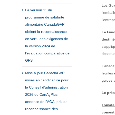
Les Guid
La version 11 du
l’emball
programme de salubrité
l’entrep
alimentaire CanadaGAP
obtient la reconnaissance
Le Guid
en vertu des exigences de
destiné
la version 2024 de
s’appliq
l’évaluation comparative de
dessous
GFSI
CanadaG
Mise à jour CanadaGAP :
feuilles
mises en candidature pour
guides a
le Conseil d’administration
Le prés
2026 de CanAgPlus,
annonce de l’AGA, prix de
Tomates
reconnaissance des
comesti