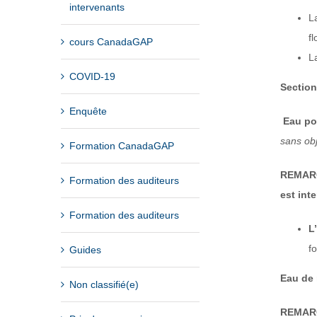
intervenants
L
fl
cours CanadaGAP
L
COVID-19
Section
Enquête
Eau po
sans obj
Formation CanadaGAP
REMARQU
Formation des auditeurs
est inte
Formation des auditeurs
L
f
Guides
Eau de 
Non classifié(e)
REMARQU