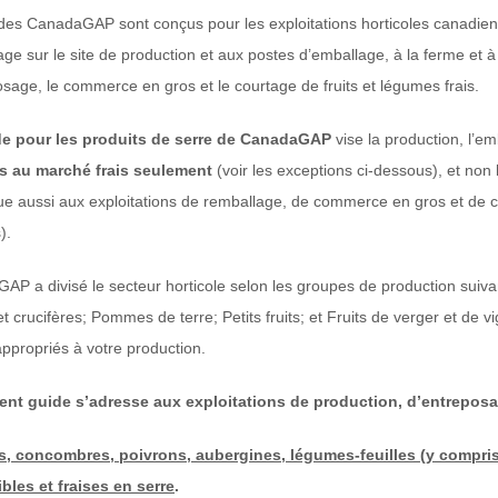
es CanadaGAP sont conçus pour les exploitations horticoles canadiennes
age sur le site de production et aux postes d’emballage, à la ferme et 
osage, le commerce en gros et le courtage de fruits et légumes frais.
e pour les produits de serre de CanadaGAP
vise la production, l’e
s au marché frais seulement
(voir les exceptions ci-dessous), et non
ue aussi aux exploitations de remballage, de commerce en gros et de cou
).
AP a divisé le secteur horticole selon les groupes de production sui
 et crucifères; Pommes de terre; Petits fruits; et Fruits de verger et de vi
ppropriés à votre production.
ent guide s’adresse aux exploitations de production, d’entreposa
, concombres, poivrons, aubergines, légumes-feuilles (y compris 
bles et fraises en serre
.