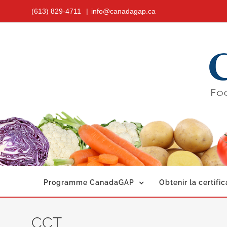
Skip
(613) 829-4711
|
info@canadagap.ca
to
content
Programme CanadaGAP
Obtenir la certific
CCT