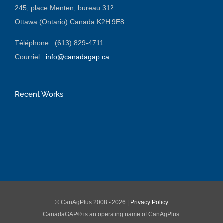
245, place Menten, bureau 312
Ottawa (Ontario) Canada K2H 9E8
Téléphone : (613) 829-4711
Courriel :
info@canadagap.ca
Recent Works
© CanAgPlus 2008 -
2026 |
Privacy Policy
CanadaGAP® is an operating name of CanAgPlus.