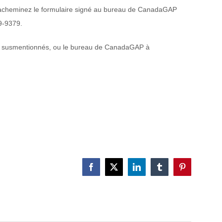
et acheminez le formulaire signé au bureau de CanadaGAP
9-9379.
on susmentionnés, ou le bureau de CanadaGAP à
Facebook
X
LinkedIn
Tumblr
Pinterest