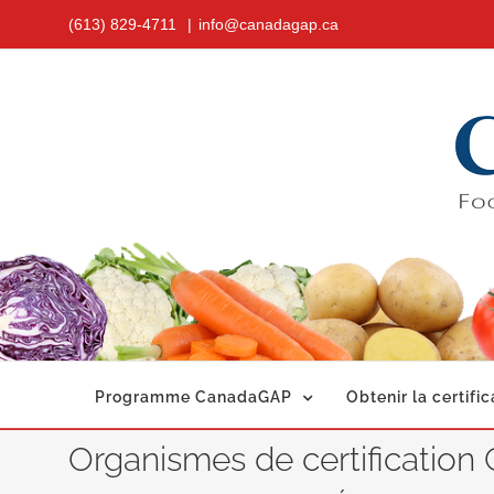
Skip
(613) 829-4711
|
info@canadagap.ca
to
content
Programme CanadaGAP
Obtenir la certific
Organismes de certification 