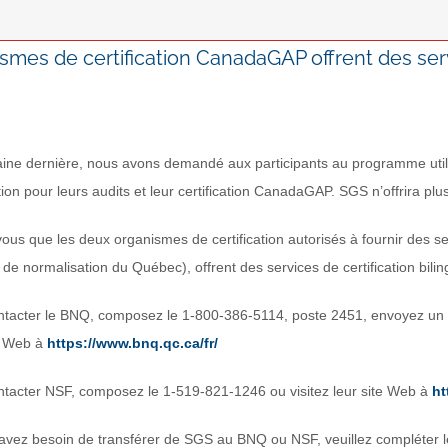
smes de certification CanadaGAP offrent des serv
ine dernière, nous avons demandé aux participants au programme uti
ation pour leurs audits et leur certification CanadaGAP. SGS n’offrira 
vous que les deux organismes de certification autorisés à fournir de
de normalisation du Québec), offrent des services de certification bili
ntacter le BNQ, composez le 1-800-386-5114, poste 2451, envoyez un 
te Web à
https://www.bnq.qc.ca/fr/
ntacter NSF, composez le 1-519-821-1246 ou visitez leur site Web à
ht
 avez besoin de transférer de SGS au BNQ ou NSF, veuillez compléter l