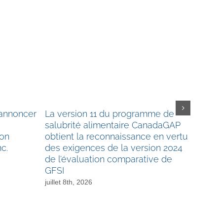
’annoncer
La version 11 du programme de
Mise à
salubrité alimentaire CanadaGAP
candid
son
obtient la reconnaissance en vertu
d’admi
nc.
des exigences de la version 2024
CanAgP
de l’évaluation comparative de
de rec
GFSI
et plus
juillet 8th, 2026
juin 23rd