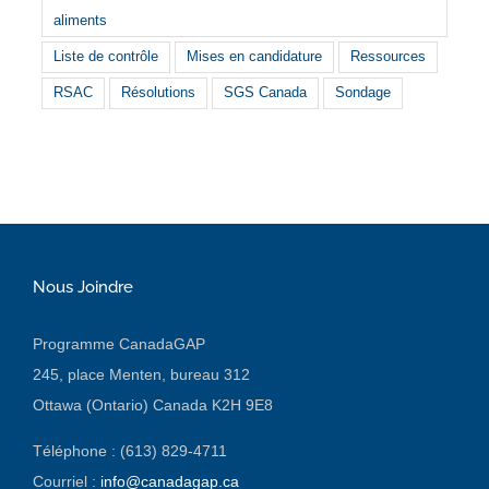
aliments
Liste de contrôle
Mises en candidature
Ressources
RSAC
Résolutions
SGS Canada
Sondage
Nous Joindre
Programme CanadaGAP
245, place Menten, bureau 312
Ottawa (Ontario) Canada K2H 9E8
Téléphone : (613) 829-4711
Courriel :
info@canadagap.ca