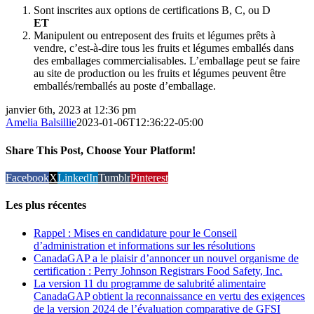
Sont inscrites aux options de certifications B, C, ou D
ET
Manipulent ou entreposent des fruits et légumes prêts à
vendre, c’est-à-dire tous les fruits et légumes emballés dans
des emballages commercialisables. L’emballage peut se faire
au site de production ou les fruits et légumes peuvent être
emballés/remballés au poste d’emballage.
janvier 6th, 2023 at 12:36 pm
Amelia Balsillie
2023-01-06T12:36:22-05:00
Share This Post, Choose Your Platform!
Facebook
X
LinkedIn
Tumblr
Pinterest
Les plus récentes
Rappel : Mises en candidature pour le Conseil
d’administration et informations sur les résolutions
CanadaGAP a le plaisir d’annoncer un nouvel organisme de
certification : Perry Johnson Registrars Food Safety, Inc.
La version 11 du programme de salubrité alimentaire
CanadaGAP obtient la reconnaissance en vertu des exigences
de la version 2024 de l’évaluation comparative de GFSI