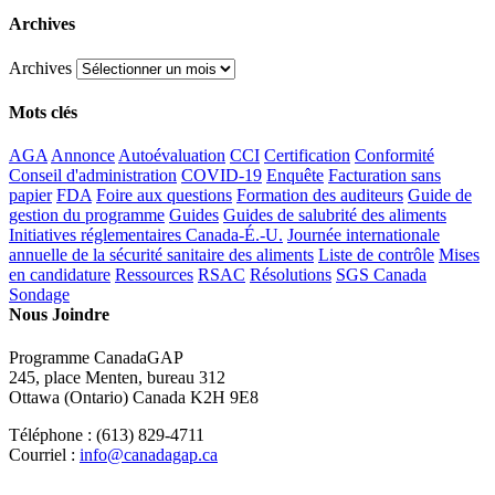
Archives
Archives
Mots clés
AGA
Annonce
Autoévaluation
CCI
Certification
Conformité
Conseil d'administration
COVID-19
Enquête
Facturation sans
papier
FDA
Foire aux questions
Formation des auditeurs
Guide de
gestion du programme
Guides
Guides de salubrité des aliments
Initiatives réglementaires Canada-É.-U.
Journée internationale
annuelle de la sécurité sanitaire des aliments
Liste de contrôle
Mises
en candidature
Ressources
RSAC
Résolutions
SGS Canada
Sondage
Nous Joindre
Programme CanadaGAP
245, place Menten, bureau 312
Ottawa (Ontario) Canada K2H 9E8
Téléphone : (613) 829-4711
Courriel :
info@canadagap.ca