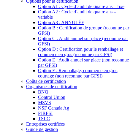
Options pour la certification
Option A1 : Cycle d’audit de quatre ans – fixe
Option A2 : Cycle d’audit de quatre ans –
variable
Option A3 : ANNULÉE
Option B : Certification de groupe (reconnue par
GFSI)
Option C : Audit annuel sur place (reconnue par
GFSI)
Option D : Certification pour le remballage et
commerce en gros (reconnue par GFSI)
Option E : Audit annuel sur place (non reconnue
par GFSI)
Option F : Remballage, commerce en gros,
courtage (non reconnue par GFSI)
Coûts de certification
Organismes de certification
BNQ
Control Union
MSVS
NSF Canada Ag
PJRFSI
TSLC
Entreprises certifiées
Guide de gestion